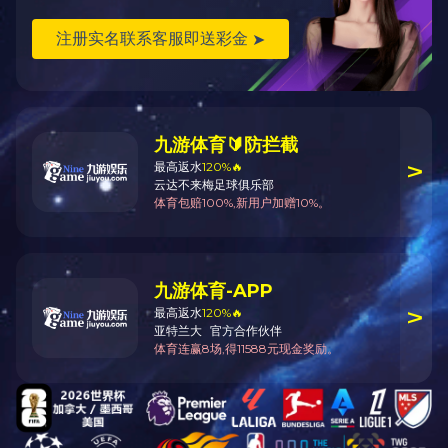
诚实守信
上一篇：
特殊服务
立信文化
新品频出 硕果累累 工程机械步入
在线QQ
LINKS
关注我们
精密U型栓成型机
不锈钢拉枝料机
返回顶部
必一(中国)一站式服务官网
关于我们
新闻中心
人才招聘
联系我们