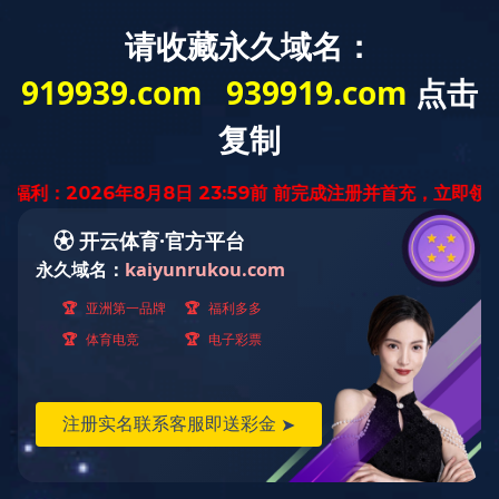
近二十年
五金
行业技术品质沉
必一(中国)一站
式服务官网
关于我们
必一平台