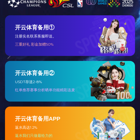
相关资讯
Information
专利侵权行为
诚实守信
立信文化
新品频出 硕果累累 工程机械步入