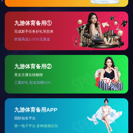
在线QQ
机械型号：TDJM-6B-
机械名称：数控发箍
关注我们
原料厚度：0.4-1.0mm
原料宽度：3.0-25.0m
送料长度：不限
返回顶部
生产速度：50/min
机械动力：7.5KW,38
机械尺寸：2000*1140
上一个：
大型发箍耳机